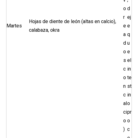
o
d
r
ej
Hojas de diente de león (altas en calcio),
Martes
e
e
calabaza, okra
a
q
d
u
o
e
s
el
c
in
o
te
n
st
c
in
al
o
ci
pr
o
o
)
c
e