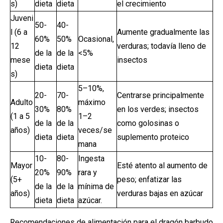
s)
dieta
dieta
el crecimiento
Juveni
50-
40-
l (6 a
Aumente gradualmente las
60%
50%
Ocasional,
12
verduras; todavía lleno de
de la
de la
<5%
mese
insectos
dieta
dieta
s)
5–10%,
20-
70-
Centrarse principalmente
Adulto
máximo
30%
80%
en los verdes; insectos
(1 a 5
1–2
de la
de la
como golosinas o
años)
veces/se
dieta
dieta
suplemento proteico
mana
10-
80-
Ingesta
Mayor
Esté atento al aumento de
20%
90%
rara y
(5+
peso; enfatizar las
de la
de la
mínima de
años)
verduras bajas en azúcar
dieta
dieta
azúcar.
Recomendaciones de alimentación para el dragón barbudo