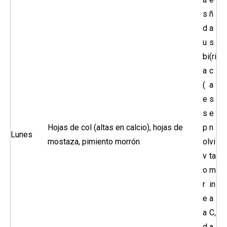
s
ñ
d
a
u
s
bi
(ri
a
c
(
a
e
s
s
e
Hojas de col (altas en calcio), hojas de
p
n
Lunes
mostaza, pimiento morrón
ol
vi
v
ta
o
m
r
in
e
a
a
C,
d
a