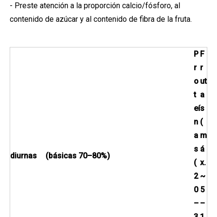
- Preste atención a la proporción calcio/fósforo, al
contenido de azúcar y al contenido de fibra de la fruta.
P
F
r
r
o
ut
t
a
eí
s
n
(
a
m
s
á
diurnas
(básicas 70–80%)
(
x.
2
~
0
5
–
–
3
1