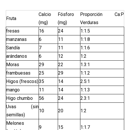
Calcio
Fósforo
Proporción Ca:P
Fruta
(mg)
(mg)
Verduras
fresas
16
24
1:1.5
manzanas
6
11
1:1.8
Sandía
7
11
1:1.6
arándanos
6
12
1:2
Moras
29
22
1.3:1
frambuesas
25
29
1:1.2
Higos (frescos)
35
14
2.5:1
mango
11
14
1:1.3
Higo chumbo
56
24
2.3:1
Uvas (sin
10
20
1:2
semillas)
Melones
9
15
1:1.7