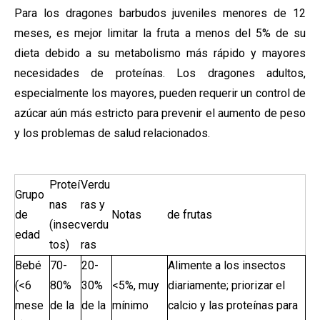
Para los dragones barbudos juveniles menores de 12
meses, es mejor limitar la fruta a menos del 5% de su
dieta debido a su metabolismo más rápido y mayores
necesidades de proteínas. Los dragones adultos,
especialmente los mayores, pueden requerir un control de
azúcar aún más estricto para prevenir el aumento de peso
y los problemas de salud relacionados.
Proteí
Verdu
Grupo
nas
ras y
de
Notas
de frutas
(insec
verdu
edad
tos)
ras
Bebé
70-
20-
Alimente a los insectos
(<6
80%
30%
<5%, muy
diariamente; priorizar el
mese
de la
de la
mínimo
calcio y las proteínas para