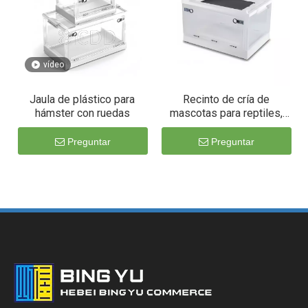
vídeo
Jaula de plástico para
Recinto de cría de
hámster con ruedas
mascotas para reptiles,
lagarto, pitón, dragón
barbudo
Preguntar
Preguntar