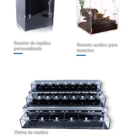
Recinto de reptiles
Recinto acrílico para
personalizado
insectos
Vitrina de reptiles