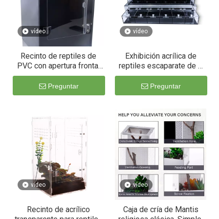
vídeo
vídeo
Recinto de reptiles de
Exhibición acrílica de
PVC con apertura frontal
reptiles escaparate de 3
para Lizard Gecko
niveles para Expo
Preguntar
Preguntar
vídeo
vídeo
Recinto de acrílico
Caja de cría de Mantis