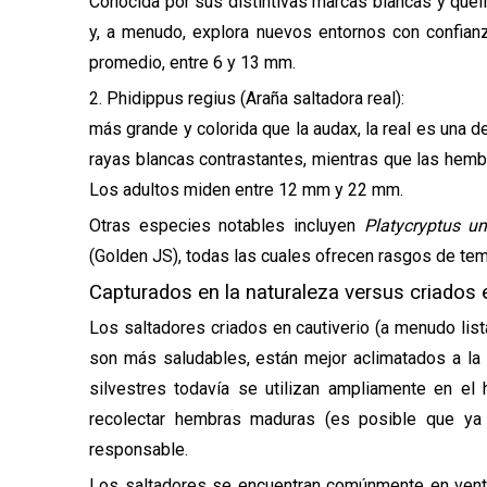
Conocida por sus distintivas marcas blancas y quel
y, a menudo, explora nuevos entornos con confian
promedio, entre 6 y 13 mm.
2. Phidippus regius (Araña saltadora real):
más grande y colorida que la audax, la real es una 
rayas blancas contrastantes, mientras que las hemb
Los adultos miden entre 12 mm y 22 mm.
Otras especies notables incluyen
Platycryptus u
(Golden JS), todas las cuales ofrecen rasgos de te
Capturados en la naturaleza versus criados 
Los saltadores criados en cautiverio (a menudo lista
son más saludables, están mejor aclimatados a la i
silvestres todavía se utilizan ampliamente en el 
recolectar hembras maduras (es posible que ya
responsable.
Los saltadores se encuentran comúnmente en venta