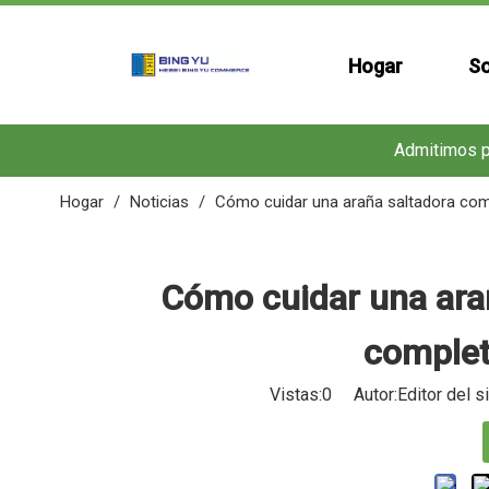
Hogar
So
Admitimos pr
Hogar
/
Noticias
/
Cómo cuidar una araña saltadora com
Cómo cuidar una ara
complet
Vistas:
0
Autor:Editor del s