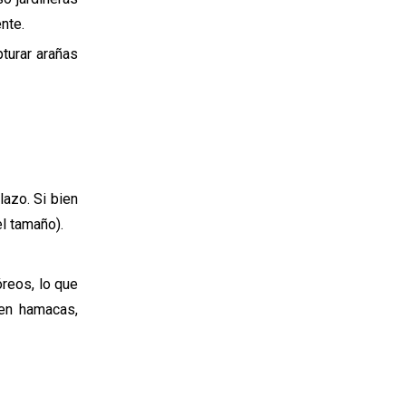
nte.
turar arañas
azo. Si bien
l tamaño).
reos, lo que
ten hamacas,