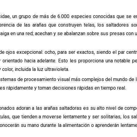
ticidae, un grupo de más de 6.000 especies conocidas que se e
ferencia de las arañas que construyen telas, los saltadores s
aiga en una red; acechan y se abalanzan sobre sus presas con u
e ojos excepcional: ocho, para ser exactos, siendo el par cent
 orientado hacia adelante. Esto les proporciona una notable p
lor, incluida la luz ultravioleta.
 sistemas de procesamiento visual más complejos del mundo de 
les rápidamente y toman decisiones rápidas en tiempo real.
ionados adoran a las arañas saltadoras es su alto nivel de com
tulas, que tienden a moverse lentamente y ser solitarias, los s
econocerán su mano durante la alimentación o aprenderán lentame