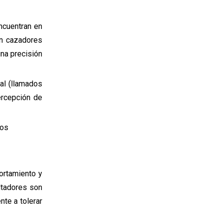
Manejo, interacción y
enriquecimiento
ncuentran en
on cazadores
¿Puedes manejar una araña
saltarina?
na precisión
El enriquecimiento importa
ral (llamados
Problemas de salud comunes
ercepción de
y cómo prevenirlos
Dolencias comunes
los
Telarañas, hamacas, pieles y
sacos de huevos: dentro del
mundo de tu araña
Hamacas y Zonas de
Descanso
portamiento y
altadores son
Líneas de seguridad y
control de salto
nte a tolerar
Sacos de huevos y