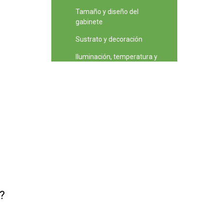
Tamaño y diseño del
gabinete
Sustrato y decoración
Iluminación, temperatura y
humedad
Elementos básicos de
alimentación y nutrición
Comprender el tamaño y la
frecuencia de las presas
Opciones de alimentador
Comprender la muda y el
desarrollo del estadio
¿Qué es un estadio?
?
Comportamiento y riesgos
de muda