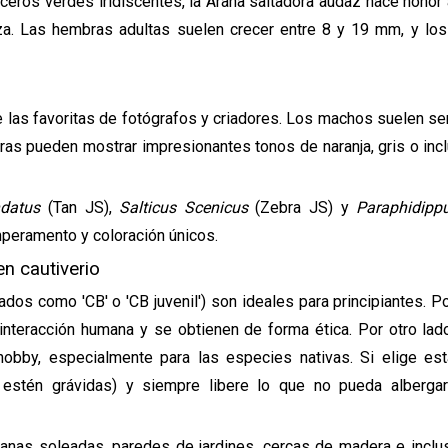
íceros verdes iridiscentes, la Araña saltadora audaz hace honor
za. Las hembras adultas suelen crecer entre 8 y 19 mm, y lo
de las favoritas de fotógrafos y criadores. Los machos suelen s
ras pueden mostrar impresionantes tonos de naranja, gris o incl
ndatus
(Tan JS),
Salticus Scenicus
(Zebra JS) y
Paraphidipp
mperamento y coloración únicos.
en cautiverio
dos como 'CB' o 'CB juvenil') son ideales para principiantes. Po
nteracción humana y se obtienen de forma ética. Por otro lado
hobby, especialmente para las especies nativas. Si elige esta
 estén grávidas) y siempre libere lo que no pueda alberga
nas soleadas, paredes de jardines, cercas de madera e inclus