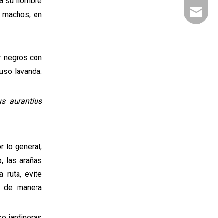
 a su nombre
sales@b
s machos, en
er negros con
uso lavanda.
us aurantius
r lo general,
, las arañas
 ruta, evite
r de manera
o jardineras