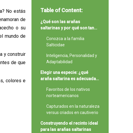
Table of Content:
ta? No estás
 enamoran de
¿Qué son las arañas
 acecho o su
saltarinas y por qué son tan
populares como mascotas?
 el mundo de
Conozca a la familia
Salticidae
a y construir
Inteligencia, Personalidad y
Adaptabilidad
antes de que
Elegir una especie: ¿qué
araña saltarina es adecuada
s, colores e
para usted?
Favoritos de los nativos
norteamericanos
Capturados en la naturaleza
versus criados en cautiverio
Construyendo el recinto ideal
para las arañas saltarinas