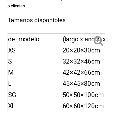
o clientes.
Tamaños disponibles
del modelo
(largo x ancho x al
XS
20×20×30cm
S
32×32×46cm
M
42×42×66cm
L
45×45×80cm
SG
50×50×100cm
XL
60×60×120cm