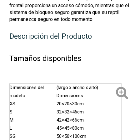
frontal proporciona un acceso cómodo, mientras que el
sistema de bloqueo seguro garantiza que su reptil
permanezca seguro en todo momento.
Descripción del Producto
Tamaños disponibles
Dimensiones del
(largo x ancho x alto)
modelo
Dimensiones
XS
20×20×30cm
S
32×32×46cm
M
42×42×66cm
L
45×45×80cm
SG
50×50×100cm